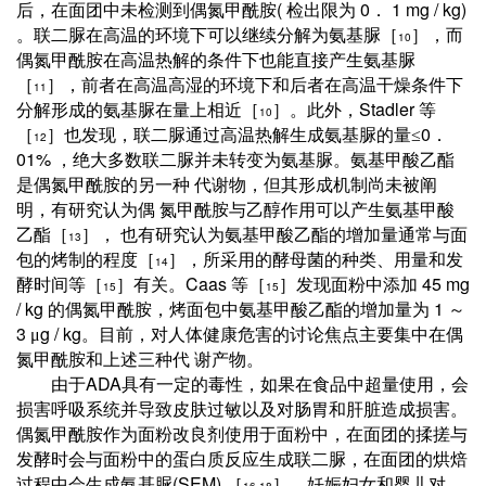
(
0
1 mg / kg)
后，在面团中未检测到偶氮甲酰胺
检出限为
．
。联二脲在高温的环境下可以继续分解为氨基脲［
］，而
10
偶氮甲酰胺在高温热解的条件下也能直接产生氨基脲
［
］，前者在高温高湿的环境下和后者在高温干燥条件下
11
Stadler
分解形成的氨基脲在量上相近［
］。此外，
等
10
0
［
］也发现，联二脲通过高温热解生成氨基脲的量≤
．
12
01%
，绝大多数联二脲并未转变为氨基脲。氨基甲酸乙酯
是偶氮甲酰胺的另一种
代谢物，但其形成机制尚未被阐
明，有研究认为偶
氮甲酰胺与乙醇作用可以产生氨基甲酸
乙酯［
］，
也有研究认为氨基甲酸乙酯的增加量通常与面
13
包的烤制的程度［
］，所采用的酵母菌的种类、用量和发
14
Caas
45 mg
酵时间等［
］有关。
等［
］发现面粉中添加
15
15
/ kg
1
的偶氮甲酰胺，烤面包中氨基甲酸乙酯的增加量为
～
3
g / kg
μ
。目前，对人体健康危害的讨论焦点主要集中在偶
氮甲酰胺和上述三种代
谢产物。
ADA
由于
具有一定的毒性，如果在食品中超量使用，会
损害呼吸系统并导致皮肤过敏以及对肠胃和肝脏造成损害。
偶氮甲酰胺作为面粉改良剂使用于面粉中，在面团的揉搓与
发酵时会与面粉中的蛋白质反应生成
联二脲
，在面团的烘焙
(
SEM)
过程中会生成
氨基脲
［
］。妊娠妇女和婴儿对