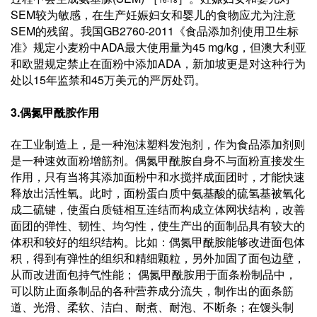
16-18
SEM
较为敏感，在生产妊娠妇女和婴儿的食物应尤为注意
SEM
GB2760-2011
的残留。我国
《食品添加剂使用卫生标
ADA
45 mg/kg
准》规定小麦粉中
最大使用量为
，但澳大利亚
ADA
和欧盟规定禁止在面粉中添加
，新加坡更是对这种行为
15
45
处以
年监禁和
万美元的严厉处罚。
3.
偶氮甲酰胺作用
在工业制造上，是一种泡沫塑料发泡剂，作为食品添加剂则
是一种速效面粉增筋剂。偶氮甲酰胺自身不与面粉直接发生
作用，只有当将其添加面粉中和水搅拌成面团时，才能快速
释放出活性氧。此时，面粉蛋白质中氨基酸的硫氢基被氧化
成二硫键，使蛋白质链相互连结而构成立体网状结构，改善
面团的弹性、韧性、均匀性，使生产出的面制品具有较大的
体积和较好的组织结构。比如：偶氮甲酰胺能够改进面包体
积，得到有弹性的组织和精细颗粒，另外加固了面包边壁，
从而改进面包持气性能；
偶氮甲酰胺用于面条粉制品中，
可以防止面条制品的各种营养成分流失，制作出的面条筋
道、光滑、柔软、洁白、耐煮、耐泡、不断条；在馒头制