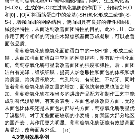
-D-
粉中葡萄糖氧化成δ
葡萄糖酸内酯，同时产生过氧化氢
(H
O2)
H
Oz
H,O
₂
。生成的
₂
在过氧化氢酶的作
用下，分解成
[0]
[O]
(-SH)
(-S-
和
，
可将面筋蛋白中的巯基
氧化形成二硫键
S-)
，增强面团的网络结构，使面团具有良好的弹性和耐机
H
Oz
械搅拌特性，从而达到改善面团特性的目的。此外，
，
作用于两个相邻的阿拉伯木聚糖残基而形成凝胶，可以改善
面包品质。
SH
葡萄糖氧化酶能氧化面筋蛋白中的一
键，形成二硫
键，从而加强面筋蛋白中空间的网架结构，即有助于强化面
筋。葡萄糖氧化酶可显著改善面团的强度和弹性。后，面团
洁白有光泽，组织细腻，提高人炉急胀性和面包的体积和烘
焙质量。焙烤后积膨大、气孔均匀、有韧性、不粘牙。同时
随着葡萄糖氧化酶添加量的增加，面包抗老效果也随之增
加。葡萄糖氧化酶在相当多的烘焙产品配方和制作工艺中能
成功替代溴酷钾。有实验表明，在面包品质改良方面，无论
从面包比体积还是从面包内部结构方面，萄糖氧化酶明显优
于溴酸钾。对于某些面筋较弱的小麦粉，如我国大部分地区
的国产麦，其作用更为明显。葡萄糖氧化酶还能有效提高面
条嚼劲，改善面条外观。［
］
19
4.3
使用效果举例