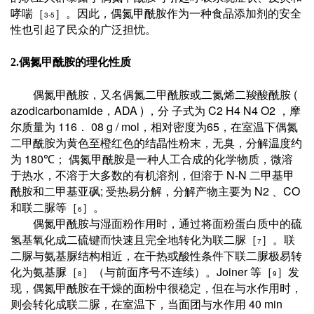
哮喘［
］。因此，偶氮甲酰胺作为一种食品添加剂的安全
3-5
性也引起了民众的广泛担忧。
2.
偶氮甲酰胺的理化性质
(
偶氮甲酰胺，又名偶氮二甲酰胺或二氮烯二羧酸酰胺
azodicarbonamide
ADA )
C2 H4 N4 O2
，
，分
子式为
，摩
116
08 g / mol
65
尔质量为
．
，相对密度为
，在室温下偶氮
二甲酰胺为黄色至橙红色的结晶性粉末，无臭，分解温度约
180
为
℃；
偶氮甲酰胺是一种人工合成的化学物质，微溶
N-N
于热水，不溶于大多数的有机溶剂，但溶于
二甲基甲
;
N2
CO
酰胺和二甲基亚砜
受热易分解，分解产物主要为
、
和联二脲等［
］。
6
偶氮甲酰胺与湿面粉作用时，通过将面粉蛋白质中的硫
氢基氧化成二硫键而快速且完全地转化为联二脲［
］。联
7
二脲与氨基脲结构相近，在干热或酸性条件下联二脲极易转
Joiner
化为氨基脲［
］（与前面序号不连续）。
等［
］发
8
9
现，偶氮甲酰胺在干燥的面粉中很稳定，但在与水作用时，
40 min
则会转化成联二脲，在室温下，当面团与水作用