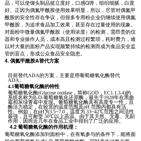
Q
品，可以使馒头制品挺立度好，口感
弹，组织细腻，白度
好。正因为偶氮甲酰胺使用效果明显，所以，尽管对偶氮甲
酰胺的安全性存在争议，但很多专用粉企业仍继续使用偶氮
甲酰胺，为追求食品加工效果，甚至存在过量使用的现象。
对面粉中微量偶氮甲酰胺（使用浓度）的检测，需昂贵的仪
器和专业操作人员，成本高且检测过程繁琐，耗时费力，难
以对大量的面粉产品实现频繁持续的检测而成为食品安全监
管的盲点，形成公众食品安全隐患。
4.
A
偶氮甲酰胺
替代方案
目前替代
ADA
的方案，主要是用葡萄糖氧化酶替代
ADA
。
4.1
葡萄糖氧化酶的特性
葡萄糖氧化酶
(Glucose oxidase
，简称
GOD
，
EC1.1.3.4)
的
系统名称为
B-D-
葡萄糖氧化还原酶，最先于
1928
年在黑曲
霉和灰绿青霉中发现。葡萄糖氧化酶具有高度专一性，且
酶活力稳定，在较宽的温度范围及
pH
范围内都具有活
性。例如，在
pH
为
3.5~7.0
，温度为
33~42
℃范围之间活性
最强，且可耐受
50
℃以上高温。由于其天然、无毒、无副
作用，因而近几年在食品工业中得到了广泛的应用。
4.2
葡萄糖氧化酶的作用机理：
葡萄糖氧化酶添加到面粉中，在有氧参与的条件下，能将面