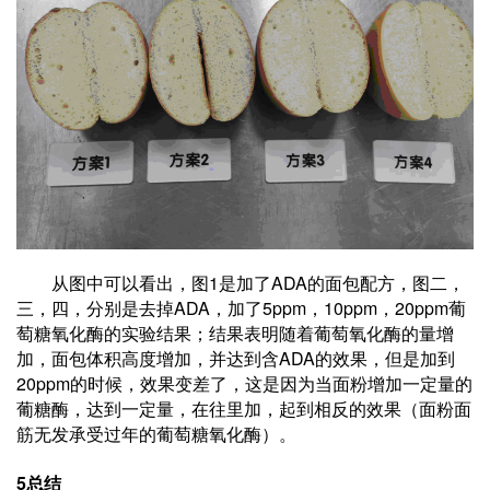
1
ADA
从图中可以看出，图
是加了
的面包配方，图二，
ADA
5ppm
10ppm
20ppm
三，四，分别是去掉
，加了
，
，
葡
萄糖氧化酶的实验结果；结果表明随着葡萄氧化酶的量增
ADA
加，面包体积高度增加，并达到含
的效果，但是加到
20ppm
的时候，效果变差了，这是因为当面粉增加一定量的
葡糖酶，达到一定量，在往里加，起到相反的效果（面粉面
筋无发承受过年的葡萄糖氧化酶）。
5
总结