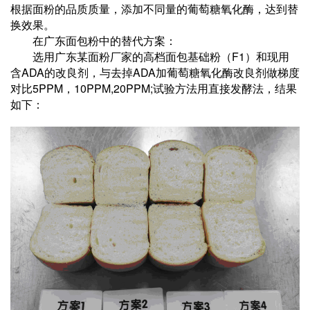
根据面粉的品质质量，添加不同量的葡萄糖氧化酶，达到替
换效果。
在广东面包粉中的替代方案：
F1
选用广东某面粉厂家的高档面包基础粉（
）和现用
ADA
ADA
含
的改良剂，与去掉
加葡萄糖氧化酶改良剂做梯度
5PPM
10PPM,20PPM;
对比
，
试验方法用直接发酵法，结果
如下：