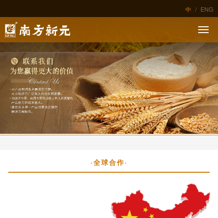
中
/
ENG
·全球合作·