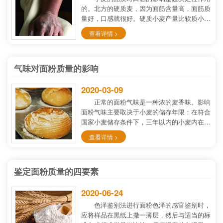
的。北方的硬质麦，因为面筋含量高，面筋质
量好，口感就很好。硬质小麦产量比软质小麦
产量略低，许多农民为了追求高产，即使在鲁
查看详情 >
西北地区仍然有相当一部分农民喜欢种植软质
小麦，同样，很多厂家为了降低成本也收购软
质小麦参兑硬质麦一同加工。
气味对面粉质量的影响
2020-03-09
正常的面粉气味是一种浓的麦香味。影响
面粉气味主要取决于小麦的储存年限：在符合
国家小麦储存条件下，三年以内的小麦内在品
质方面还是可以的，不过...
查看详情 >
鉴定面粉质量的四要素
2020-06-24
色泽鉴别法进行面粉色泽的感官鉴别时，
应将样品在黑纸上撒一薄层，然后与适当的标