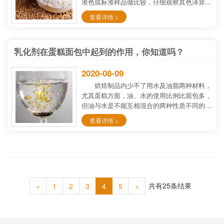
准色或标准样品做比较，仔细观察其色泽异
同。
查看详情 >
乳化剂在蛋糕面包中起到的作用，你知道吗？
2020-08-09
烘焙制品内少不了用水及油脂两种材料，
尤其蛋糕方面，油、水的使用比例比面包多，
但油与水是不能互相混合的两种性质不同的东
西，将油、水放在试管内加盖用力震荡，则油
查看详情 >
及水各成小粒均匀分布混合一起。但是静置数
分钟后,油及水的小粒子各自寻找其颗粒而逐
渐变成大的颗粒，油及水又开始分离，油上浮
水下沉，因为水的比重比油大。
共有25条结果
«
1
2
3
4
5
»