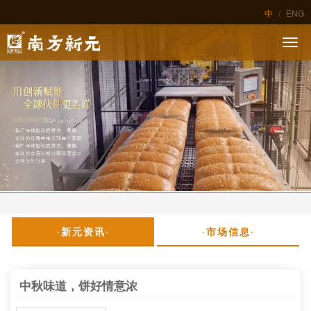
中
/
ENG
·新元资讯·
·市场信息·
中秋味道，饼好情意浓