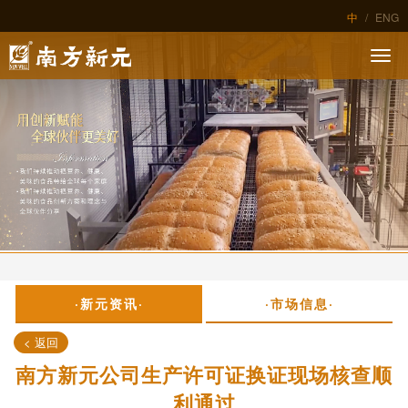
中
/
ENG
·新元资讯·
·市场信息·
< 返回
南方新元公司生产许可证换证现场核查顺
利通过