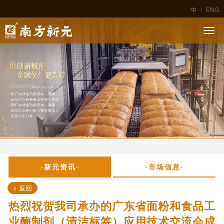
中
/
ENG
·新元资讯·
·市场信息·
< 返回
热烈祝贺我司承办的广东省面粉和食品工
业酶制剂（清洁标签）应用技术交流会成